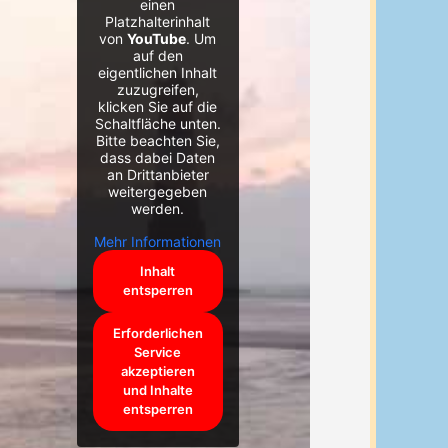
einen
Platzhalterinhalt
von
YouTube
. Um
auf den
eigentlichen Inhalt
zuzugreifen,
klicken Sie auf die
Schaltfläche unten.
Bitte beachten Sie,
dass dabei Daten
an Drittanbieter
weitergegeben
werden.
Mehr Informationen
Inhalt
entsperren
Erforderlichen
Service
akzeptieren
und Inhalte
entsperren