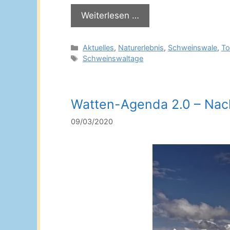
Weiterlesen …
Kategorien
Aktuelles
,
Naturerlebnis
,
Schweinswale
,
To
Schlagwörter
Schweinswaltage
Watten-Agenda 2.0 – Nac
09/03/2020