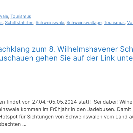
wale
,
Tourismus
is
,
Schiffsfahrten
,
Schweinswale
,
Schweinswaltage
,
Tourismus
,
Vo
achklang zum 8. Wilhelmshavener Sc
zuschauen gehen Sie auf der Link unt
 findet von 27.04.-05.05.2024 statt! Sei dabei! Wilhe
einswale kommen im Frühjahr in den Jadebusen. Damit i
otspot für Sichtungen von Schweinswalen vom Land aus
eobachten …