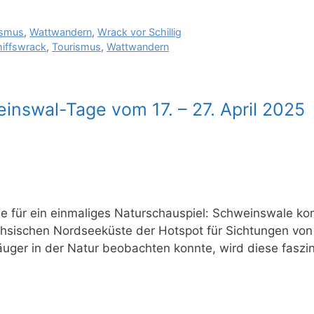
ismus
,
Wattwandern
,
Wrack vor Schillig
hiffswrack
,
Tourismus
,
Wattwandern
inswal-Tage vom 17. – 27. April 2025
e für ein einmaliges Naturschauspiel: Schweinswale k
ächsischen Nordseeküste der Hotspot für Sichtungen v
äuger in der Natur beobachten konnte, wird diese fasz