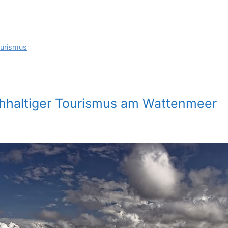
urismus
hhaltiger Tourismus am Wattenmeer