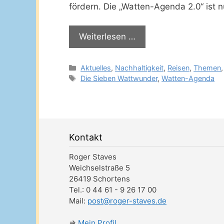
fördern. Die „Watten-Agenda 2.0“ ist 
Weiterlesen …
Kategorien
Aktuelles
,
Nachhaltigkeit
,
Reisen
,
Themen
Schlagwörter
Die Sieben Wattwunder
,
Watten-Agenda
Kontakt
Roger Staves
Weichselstraße 5
26419 Schortens
Tel.: 0 44 61 - 9 26 17 00
Mail:
post@roger-staves.de
⇒
Mein Profil