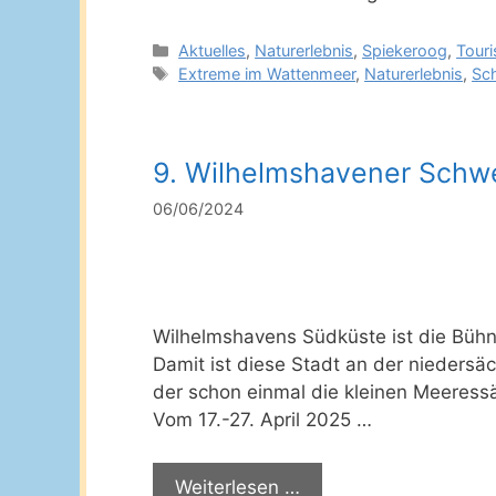
Kategorien
Aktuelles
,
Naturerlebnis
,
Spiekeroog
,
Tour
Schlagwörter
Extreme im Wattenmeer
,
Naturerlebnis
,
Sc
9. Wilhelmshavener Schwe
06/06/2024
Wilhelmshavens Südküste ist die Bühn
Damit ist diese Stadt an der nieders
der schon einmal die kleinen Meeress
Vom 17.-27. April 2025 …
Weiterlesen …