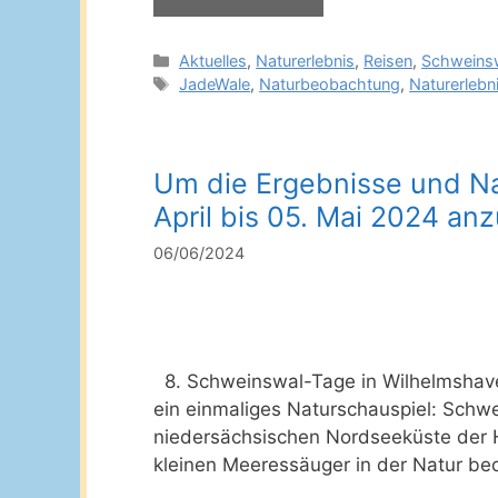
Kategorien
Aktuelles
,
Naturerlebnis
,
Reisen
,
Schweins
Schlagwörter
JadeWale
,
Naturbeobachtung
,
Naturerlebn
Um die Ergebnisse und N
April bis 05. Mai 2024 an
06/06/2024
8. Schweinswal-Tage in Wilhelmshaven
ein einmaliges Naturschauspiel: Schw
niedersächsischen Nordseeküste der H
kleinen Meeressäuger in der Natur b