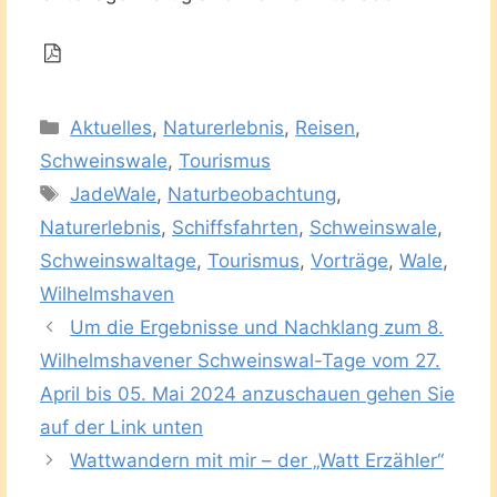
Kategorien
Aktuelles
,
Naturerlebnis
,
Reisen
,
Schweinswale
,
Tourismus
Schlagwörter
JadeWale
,
Naturbeobachtung
,
Naturerlebnis
,
Schiffsfahrten
,
Schweinswale
,
Schweinswaltage
,
Tourismus
,
Vorträge
,
Wale
,
Wilhelmshaven
Um die Ergebnisse und Nachklang zum 8.
Wilhelmshavener Schweinswal-Tage vom 27.
April bis 05. Mai 2024 anzuschauen gehen Sie
auf der Link unten
Wattwandern mit mir – der „Watt Erzähler“