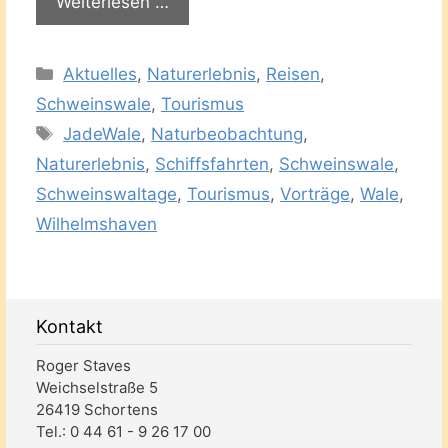
Weiterlesen …
Kategorien
Aktuelles
,
Naturerlebnis
,
Reisen
,
Schweinswale
,
Tourismus
Schlagwörter
JadeWale
,
Naturbeobachtung
,
Naturerlebnis
,
Schiffsfahrten
,
Schweinswale
,
Schweinswaltage
,
Tourismus
,
Vorträge
,
Wale
,
Wilhelmshaven
Kontakt
Roger Staves
Weichselstraße 5
26419 Schortens
Tel.: 0 44 61 - 9 26 17 00