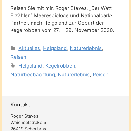
Reisen Sie mit mir, Roger Staves, „Der Watt
Erzähler,“ Meeresbiologe und Nationalpark-
Partner, nach Helgoland zur Geburt der
Kegelrobben vom 27. – 29. November 2020.
Kategorien
Aktuelles
,
Helgoland
,
Naturerlebnis
,
Reisen
Schlagwörter
Helgoland
,
Kegelrobben
,
Naturbeobachtung
,
Naturerlebnis
,
Reisen
Kontakt
Roger Staves
Weichselstraße 5
26419 Schortens