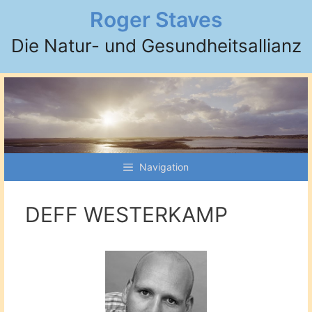
Zum
Roger Staves
Inhalt
Die Natur- und Gesundheitsallianz
springen
Navigation
DEFF WESTERKAMP