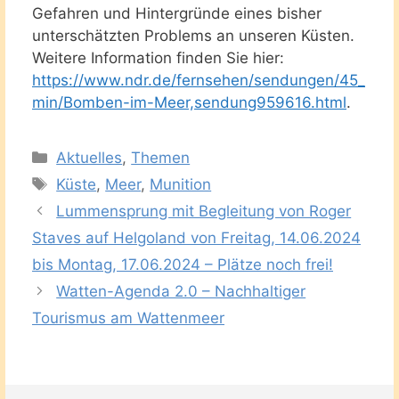
Gefahren und Hintergründe eines bisher
unterschätzten Problems an unseren Küsten.
Weitere Information finden Sie hier:
https://www.ndr.de/fernsehen/sendungen/45_
min/Bomben-im-Meer,sendung959616.html
.
Kategorien
Aktuelles
,
Themen
Schlagwörter
Küste
,
Meer
,
Munition
Lummensprung mit Begleitung von Roger
Staves auf Helgoland von Freitag, 14.06.2024
bis Montag, 17.06.2024 – Plätze noch frei!
Watten-Agenda 2.0 – Nachhaltiger
Tourismus am Wattenmeer